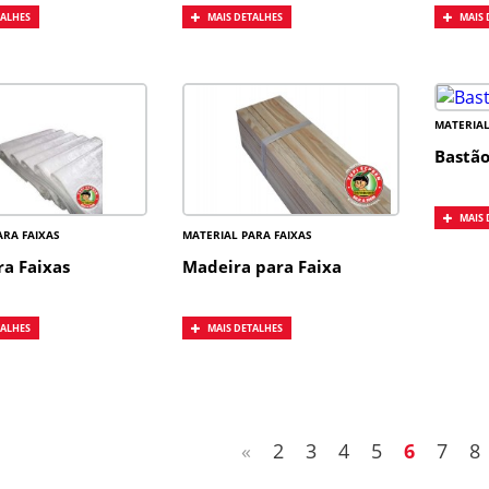
TALHES
MAIS DETALHES
MAIS 
MATERIAL
Bastão
MAIS 
ARA FAIXAS
MATERIAL PARA FAIXAS
ra Faixas
Madeira para Faixa
TALHES
MAIS DETALHES
«
2
3
4
5
6
7
8