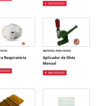
MAIS DETALHES
ENTOS
MATERIAL PARA FAIXAS
a Respiratória
Aplicador de Ilhós
Manual
DETALHES
MAIS DETALHES