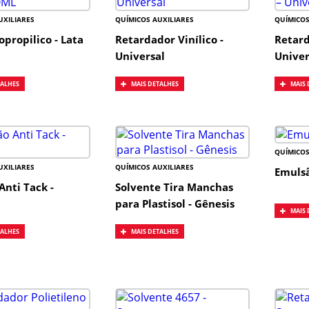
UXILIARES
QUÍMICOS AUXILIARES
QUÍMICOS
sopropilico - Lata
Retardador Vinílico -
Retard
Universal
Univer
TALHES
MAIS DETALHES
MAIS 
QUÍMICOS
UXILIARES
QUÍMICOS AUXILIARES
Emulsã
Anti Tack -
Solvente Tira Manchas
para Plastisol - Gênesis
MAIS 
TALHES
MAIS DETALHES