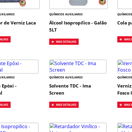
UXILIARES
QUÍMICOS AUXILIARES
QUÍMICOS
r de Verniz Laca
Álcool Isopropílico - Galão
Cola p
5LT
TALHES
MAIS 
MAIS DETALHES
UXILIARES
QUÍMICOS AUXILIARES
QUÍMICOS
 Epóxi -
Solvente TDC - Ima
Verniz
l
Screen
Fosco 
TALHES
MAIS DETALHES
MAIS 