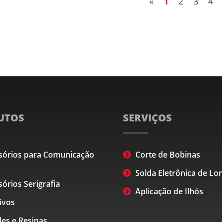
«
1
2
3
4
UTOS
SERVIÇOS
sórios para Comunicação
Corte de Bobinas
Solda Eletrônica de Lo
órios Serigrafia
Aplicação de Ilhós
ivos
es e Resinas