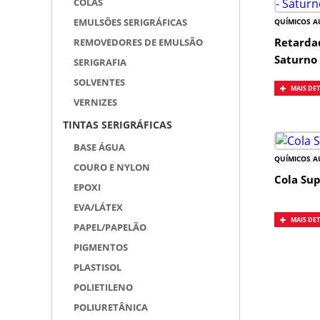
COLAS
EMULSÕES SERIGRÁFICAS
QUÍMICOS A
Retardad
REMOVEDORES DE EMULSÃO
Saturno
SERIGRAFIA
SOLVENTES
MAIS DE
VERNIZES
TINTAS SERIGRÁFICAS
BASE ÁGUA
QUÍMICOS A
COURO E NYLON
Cola Su
EPOXI
EVA/LÁTEX
MAIS DE
PAPEL/PAPELÃO
PIGMENTOS
PLASTISOL
POLIETILENO
POLIURETÂNICA