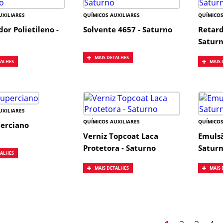
UXILIARES
QUÍMICOS AUXILIARES
QUÍMICOS
or Polietileno -
Solvente 4657 - Saturno
Retard
Satur
MAIS DETALHES
TALHES
MAIS 
UXILIARES
QUÍMICOS AUXILIARES
QUÍMICOS
perciano
Verniz Topcoat Laca
Emulsã
Protetora - Saturno
Satur
TALHES
MAIS DETALHES
MAIS 