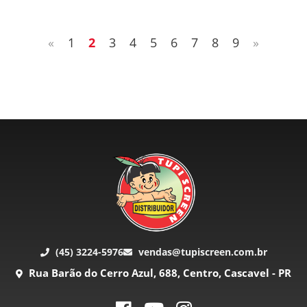
«
1
2
3
4
5
6
7
8
9
»
(45) 3224-5976
vendas@tupiscreen.com.br
Rua Barão do Cerro Azul, 688, Centro, Cascavel - PR