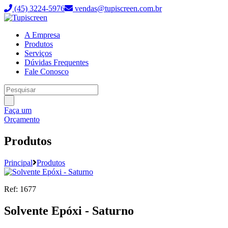
(45) 3224-5976
vendas@tupiscreen.com.br
A Empresa
Produtos
Serviços
Dúvidas Frequentes
Fale Conosco
Faça um
Orçamento
Produtos
Principal
Produtos
Ref: 1677
Solvente Epóxi - Saturno